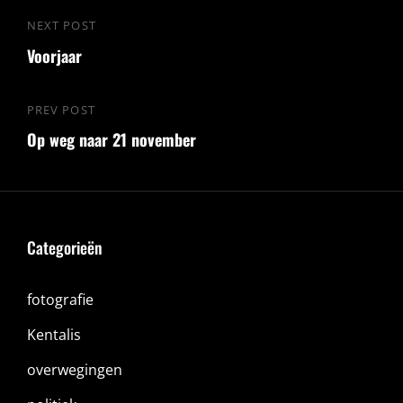
Bericht
NEXT POST
Next
navigatie
Voorjaar
Post
PREV POST
Previous
Op weg naar 21 november
Post
Categorieën
fotografie
Kentalis
overwegingen