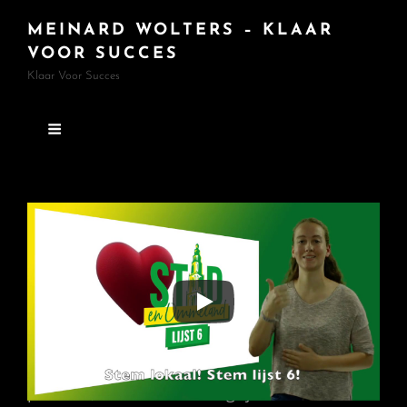
MEINARD WOLTERS – KLAAR
VOOR SUCCES
Klaar Voor Succes
Toegankelijke informatie
11 november 2018
Als kandidaat raadslid
#lijst6 #plek6
voor
Stad en Ommeland
en als privé
persoon, vind ik het belangrijk dat iedereen