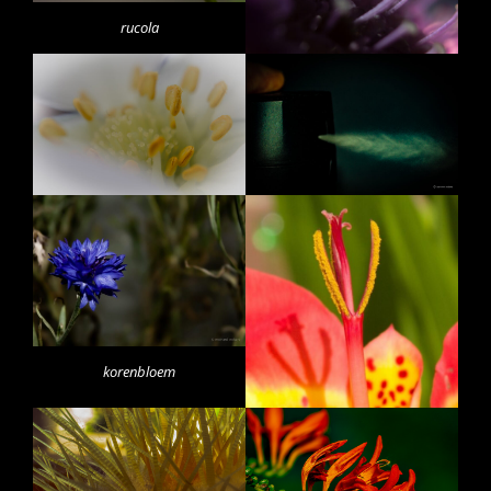
rucola
korenbloem