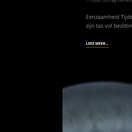
11 maart 2025
by
meinard
Eenzaamheid Tijde
zijn tas vol bezit
FOTO
LEES MEER…
VAN
DE
DAG