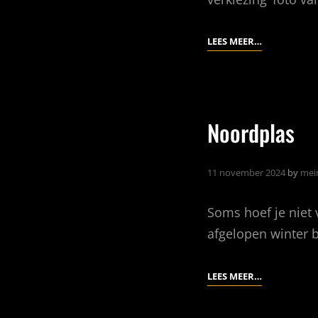
GEDEELD
LEES MEER…
TWEEDE
FEATURED
Noordplas
11 november 2024
by
mei
Soms hoef je niet
afgelopen winter b
NOORDPLA
LEES MEER…