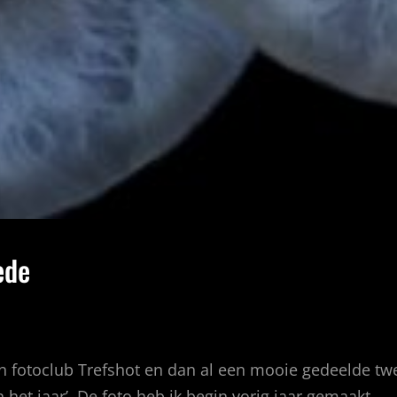
ede
an fotoclub Trefshot en dan al een mooie gedeelde twe
n het jaar’. De foto heb ik begin vorig jaar gemaakt