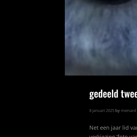
gedeeld twe
8 januari 2025
by
meinard
Net een jaar lid v
verkiezing ‘foto va