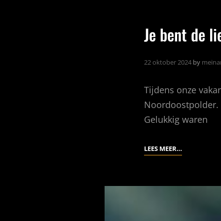
FEATURED
Je bent de li
22 oktober 2024
by
meina
Tijdens onze vakan
Noordoostpolder. H
Gelukkig waren
JE
LEES MEER…
BENT
DE
LIEFSTE