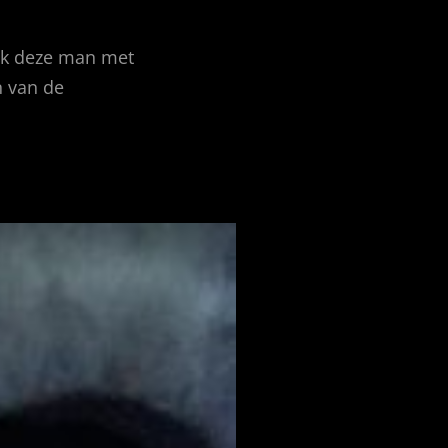
 ik deze man met
n van de
FEATURED