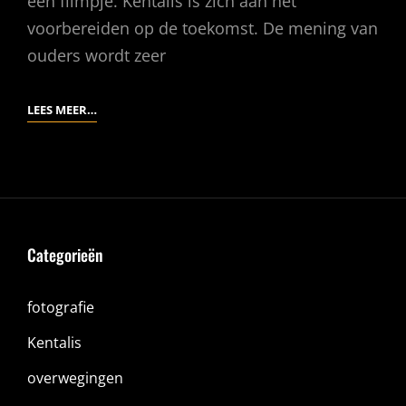
een filmpje. Kentalis is zich aan het
voorbereiden op de toekomst. De mening van
ouders wordt zeer
KENTALIS
LEES MEER…
3
MENINGEN
Categorieën
fotografie
Kentalis
overwegingen