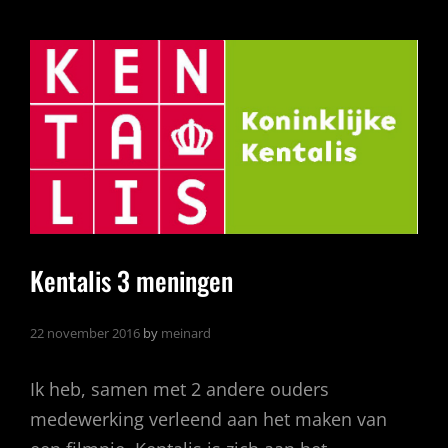
VERDIENT
EEN
PLUIM!
ZO
HOORT
HET….
Kentalis 3 meningen
22 november 2016
by
meinard
Ik heb, samen met 2 andere ouders
medewerking verleend aan het maken van