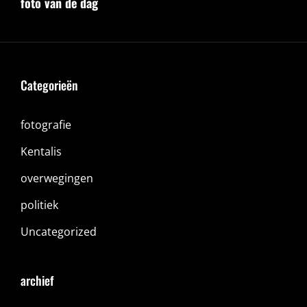
navigatie
foto van de dag
Post
Categorieën
fotografie
Kentalis
overwegingen
politiek
Uncategorized
archief