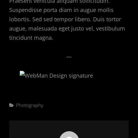
Praesent vehicula aliquam sollicitudin.
Suspendisse porta diam in augue mollis
lobortis. Sed sed tempor libero. Duis tortor
augue, malesuada eget justo vel, vestibulum
tincidunt magna.
—
Categories
Photography