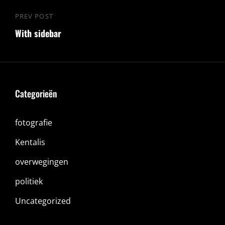
PREV POST
Previous
With sidebar
Post
Categorieën
fotografie
Kentalis
overwegingen
politiek
Uncategorized