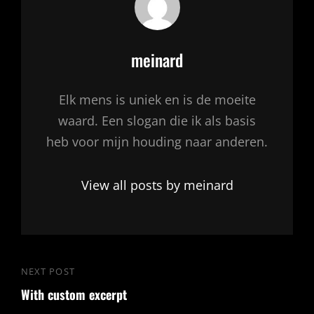
Author:
meinard
Elk mens is uniek en is de moeite
waard. Een slogan die ik als basis
heb voor mijn houding naar anderen.
View all posts by meinard
Bericht
NEXT POST
Next
navigatie
With custom excerpt
Post