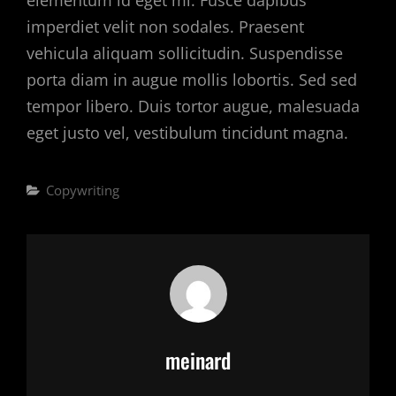
elementum id eget mi. Fusce dapibus
imperdiet velit non sodales. Praesent
vehicula aliquam sollicitudin. Suspendisse
porta diam in augue mollis lobortis. Sed sed
tempor libero. Duis tortor augue, malesuada
eget justo vel, vestibulum tincidunt magna.
Categories
Copywriting
Author:
meinard