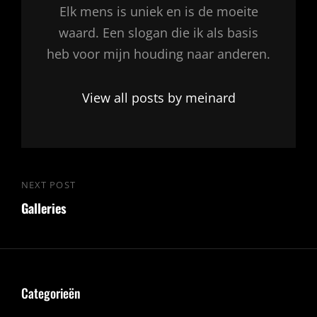
Elk mens is uniek en is de moeite
waard. Een slogan die ik als basis
heb voor mijn houding naar anderen.
View all posts by meinard
Bericht
NEXT POST
Next
navigatie
Galleries
Post
Categorieën